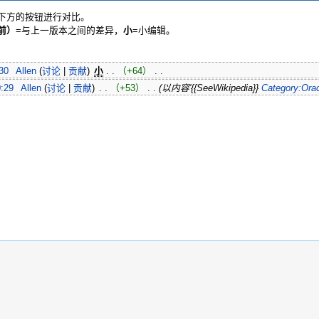
或下方的按钮进行对比。
前）
=与上一版本之间的差异，
小
=小编辑。
30
‎
Allen
(
讨论
|
贡献
)
‎
小
. .
（+64）
‎ . .
:29
‎
Allen
(
讨论
|
贡献
)
‎ . .
（+53）
‎ . .
(以内容'{{SeeWikipedia}}
Category:Ora