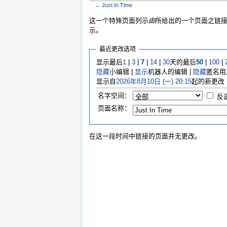
←
Just In Time
跳转到：
导航
,
搜索
这一个特殊页面列示
由
所给出的一个页面之链接
示。
最近更改选项
显示最后
1
|
3
|
7
|
14
|
30
天的最后
50
|
100
|
隐藏
小编辑 |
显示
机器人的编辑 |
隐藏
匿名用
显示自
2026年8月10日 (一) 20:15
起的新更改
名字空间：
反
页面名称：
在这一段时间中链接的页面并无更改。