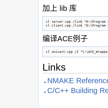
加上 lib 库
cl server.cpp /link "D:\Program 
编译ACE例子
Links
NMAKE Referenc
C/C++ Building R