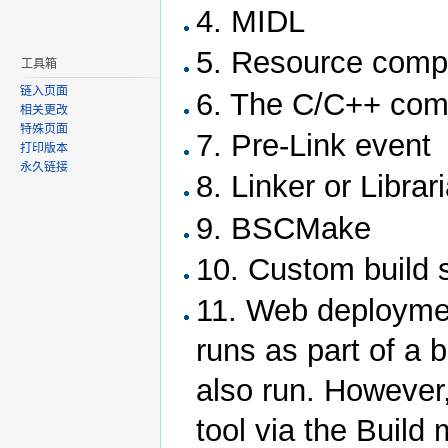
4. MIDL
5. Resource compi
工具箱
链入页面
6. The C/C++ com
相关更改
特殊页面
7. Pre-Link event
打印版本
永久链接
8. Linker or Librar
9. BSCMake
10. Custom build s
11. Web deploymen
runs as part of a bu
also run. However
tool via the Build