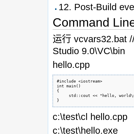
12. Post-Build eve
Command Lin
运行 vcvars32.bat //
Studio 9.0\VC\bin
hello.cpp
#include <iostream>

int main()

{

     std::cout << "hello, world\n
c:\test\cl hello.cpp
c:\test\hello.exe