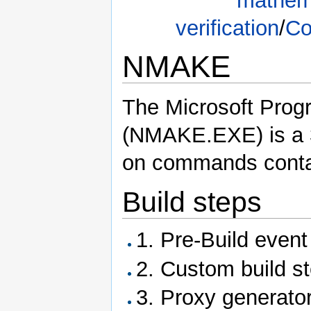
mathem
verification
/
C
NMAKE
跳转到：
导航
,
搜索
The Microsoft Prog
(NMAKE.EXE) is a 32
on commands contain
Build steps
1. Pre-Build event
2. Custom build st
3. Proxy generato