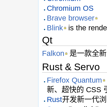
Chromium OS
Brave browser
Blink
is the rend
Qt
Falkon
是一款全新
Rust & Servo
Firefox Quantum
新、超快的 CSS 
Rust
开发新一代浏