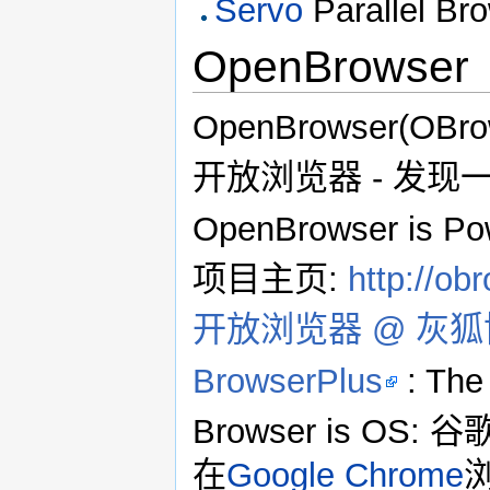
Servo
Parallel Br
OpenBrowser
OpenBrowser(OBrows
开放浏览器 - 发现
OpenBrowser is Po
项目主页:
http://ob
开放浏览器 @ 灰
BrowserPlus
: The 
Browser is OS:
在
Google Chrome