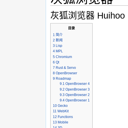
跳转到：
导航
,
搜索
灰狐浏览器 Huihoo B
目录
1
简介
2
新闻
3
Lisp
4
MPL
5
Chromium
6
Qt
7
Rust & Servo
8
OpenBrowser
9
Roadmap
9.1
OpenBrowser 4
9.2
OpenBrowser 3
9.3
OpenBrowser 2
9.4
OpenBrowser 1
10
Gecko
11
WebKit
12
Functions
13
Mobile
14
3D